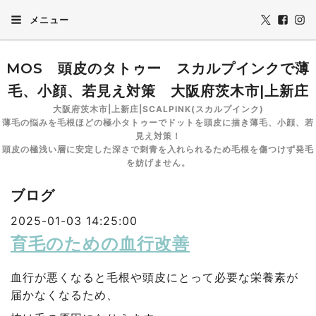
メニュー
MOS 頭皮のタトゥー スカルプインクで薄
毛、小顔、若見え対策 大阪府茨木市|上新庄
大阪府茨木市|上新庄|SCALPINK(スカルプインク)
薄毛の悩みを毛根ほどの極小タトゥーでドットを頭皮に描き薄毛、小顔、若
見え対策！
頭皮の極浅い層に安定した深さで刺青を入れられるため毛根を傷つけず発毛
を妨げません。
ブログ
2025-01-03 14:25:00
育毛のための血行改善
血行が悪くなると毛根や頭皮にとって必要な栄養素が
届かなくなるため、