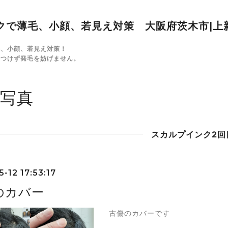
クで薄毛、小顔、若見え対策 大阪府茨木市|上
毛、小顔、若見え対策！
傷つけず発毛を妨げません。
写真
スカルプインク2回
-12 17:53:17
のカバー
古傷のカバーです