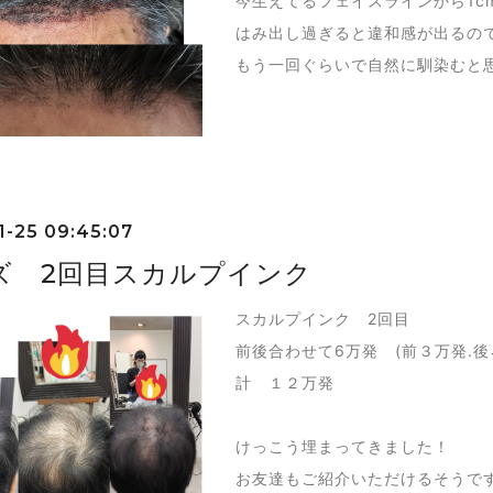
今生えてるフェイスラインから1c
はみ出し過ぎると違和感が出るの
もう一回ぐらいで自然に馴染むと
1-25 09:45:07
ズ 2回目スカルプインク
スカルプインク 2回目
前後合わせて6万発 (前３万発.後
計 １２万発
けっこう埋まってきました！
お友達もご紹介いただけるそうで