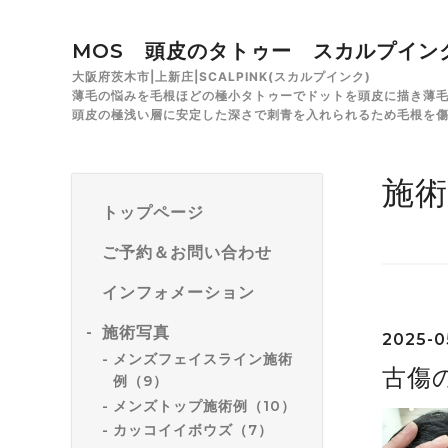
MOS 頭皮のタトゥー スカルプイン
大阪府茨木市|上新庄|SCALPINK(スカルプインク)
薄毛の悩みを毛根ほどの極小タトゥーでドットを頭皮に描き薄
頭皮の極浅い層に安定した深さで刺青を入れられるため毛根を
施術
トップページ
ご予約＆お問い合わせ
インフォメーション
施術写真
2025-05
メンズフェイスライン施術
古傷
例（9）
メンズトップ施術例（10）
カッコイイボウズ（7）